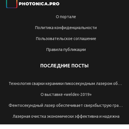
фазовые маски
одиночные фотоны
о портале
спектрометры
Ocean Optics
политика конфиденциальности
микроспектрометры
пользовательское соглашение
трех-координатные XYZ платформы
правила публикации
поворотные трансляторы
ПОСЛЕДНИЕ ПОСТЫ
расширитель импульса
технология сварки керамики пикосекундным лазером обходится без печей.
лазерные компоненты
оптические волокна
о выставке «weldex-2019»
фотометрический шар
фемтосекундный лазер обеспечивает сверхбыструю гравировку стекла
однофотонный источник
лазерная очистка экономически эффективна и надежна
наноструктурирование
наноабляция
волоконно-оптическая система синхронизации menlo systems продвигает релятивистскую геодезию