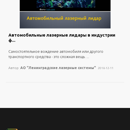
лазерные технологии
выставка
фемтосекундный лазер
0
2589
лазерная гравировка
Лазерная очистка
Автомобильные лазерные лидары в индустрии
ф...
релятивистская геодезия
Menlo
самостоятельное вождение автомобиля или другого
Menlo Systems
транспортного средства - это сложная вещь. ...
Автор:
АО "Ленинградские лазерные системы"
Волоконно-оптическая система
2018-12-11
нанопроволока
измерение мощности лазера
энергетическая яркость
суперконтинуум
компоненты и системы
радиационно-стойкие волокна
Ibsen