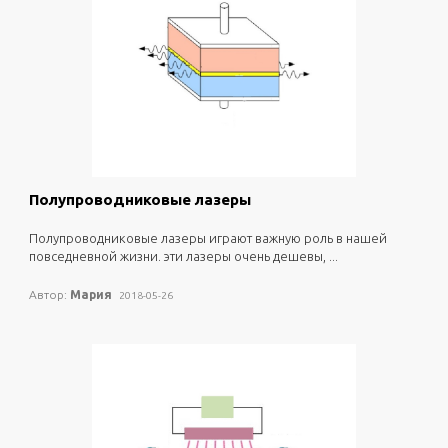
алмаз
оптические частотные гребенки
TRUMPF
покрытие для волокон
Рамановская спектроскопия
специальное волокно
0
2116
фокусировка плазмонов
модуль
Полупроводниковые лазеры
полупроводниковые лазеры играют важную роль в нашей
повседневной жизни. эти лазеры очень дешевы, ...
Автор:
Мария
2018-05-26