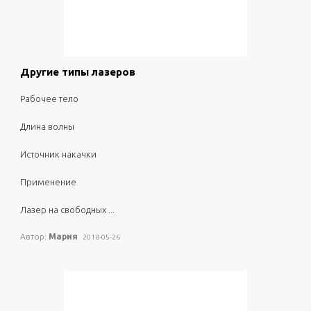
фазовые маски
одиночные фотоны
спектрометры
Ocean Optics
0
1872
Другие типы лазеров
микроспектрометры
рабочее тело
трех-координатные XYZ платформы
длина волны
поворотные трансляторы
источник накачки
расширитель импульса
применение
лазерные компоненты
оптические волокна
лазер на свободных ...
фотометрический шар
Автор:
Мария
2018-05-26
однофотонный источник
наноструктурирование
наноабляция